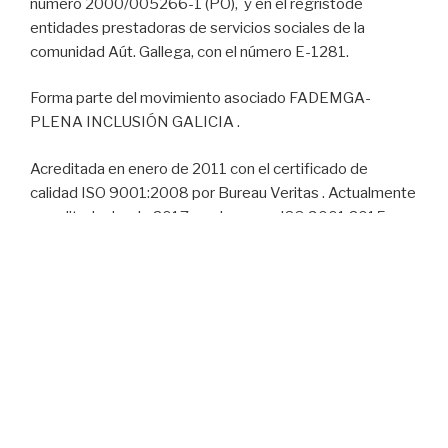
número 2000/005266-1 (PO), y en el regristode
entidades prestadoras de servicios sociales de la
comunidad Aút. Gallega, con el número E-1281.
Forma parte del movimiento asociado FADEMGA-
PLENA INCLUSIÓN GALICIA .
Acreditada en enero de 2011 con el certificado de
calidad ISO 9001:2008 por Bureau Veritas . Actualmente
acreditada desde 2017 con la norma ISO 9001:2015
INSCRITA EN EL REGISTRO DE CENTROS, SERVICIOS
Y ESTABLECIMIENTOS SANITARIOS DE LA
COMUNIDAD AUTÓNOMA DE GALICIA con el número:
C-36-002194.